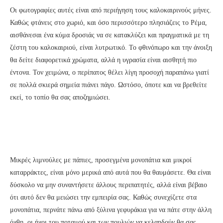
Οι φωτογραφίες αυτές είναι από περιήγηση τους καλοκαιρινούς μήνες.
Καθώς φτάνεις στο χωριό, και όσο περισσότερο πλησιάζεις το Ρέμα,
αισθάνεσαι ένα κύμα δροσιάς να σε κατακλύζει και πραγματικά με τη
ζέστη του καλοκαιριού, είναι λυτρωτικό. Το φθινόπωρο και την άνοιξη
θα δείτε διαφορετικά χρώματα, αλλά η υγρασία είναι αισθητή πιο
έντονα. Τον χειμώνα, ο περίπατος θέλει λίγη προσοχή παραπάνω γιατί
σε πολλά σκιερά σημεία πιάνει πάγο. Ωστόσο, όποτε και να βρεθείτε
εκεί, το τοπίο θα σας αποζημιώσει.
Μικρές λιμνούλες με πάπιες, προσεγμένα μονοπάτια και μικροί
καταρράκτες, είναι μόνο μερικά από αυτά που θα θαυμάσετε. Θα είναι
δύσκολο να μην συναντήσετε άλλους περιπατητές, αλλά είναι βέβαιο
ότι αυτό δεν θα μειώσει την εμπειρία σας. Καθώς συνεχίζετε στα
μονοπάτια, περνάτε πάνω από ξύλινα γεφυράκια για να πάτε στην άλλη
όχθη, οι ήχοι του ποταμού και των πουλιών να κελαηδούν θα σας