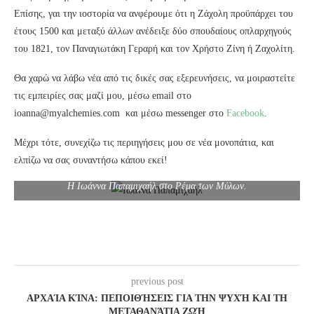
Επίσης, γαι την ιοστορία να ανφέρουμε ότι η Ζάχολη προϋπάρχει του
έτους 1500 και μεταξύ άλλων ανέδειξε δύο σπουδαίους οπλαρχηγούς
του 1821, τον Παναγιωτάκη Γεραρή και τον Χρήστο Ζίνη ή Ζαχολίτη.
Θα χαρώ να λάβω νέα από τις δικές σας εξερευνήσεις, να μοιραστείτε
τις εμπειρίες σας μαζί μου, μέσω email στο
ioanna@myalchemies.com και μέσω messenger στο
Facebook
.
Μέχρι τότε, συνεχίζω τις περιηγήσεις μου σε νέα μονοπάτια, και
ελπίζω να σας συναντήσω κάπου εκεί!
Η Ιωάννα Παπαμιχαήλ στο Ρέμα των Μύλων.
previous post
ΑΡΧΑΊΑ ΚΊΝΑ: ΠΕΠΟΙΘΉΣΕΙΣ ΓΙΑ ΤΗΝ ΨΥΧΉ ΚΑΙ ΤΗ
ΜΕΤΑΘΑΝΆΤΙΑ ΖΩΉ