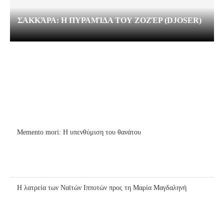
ΣΑΚΚΆΡΑ: Η ΠΥΡΑΜΊΔΑ ΤΟΥ ΖΟΖΈΡ (DJOSER)
Memento mori: Η υπενθύμιση του θανάτου
Η λατρεία των Ναϊτών Ιπποτών προς τη Μαρία Μαγδαληνή