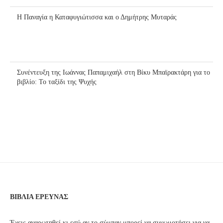
Η Παναγία η Καταφυγιώτισσα και ο Δημήτρης Μυταράς
Συνέντευξη της Ιωάννας Παπαμιχαήλ στη Βίκυ Μπαϊρακτάρη για το
βιβλίο: Το ταξίδι της Ψυχής
ΒΙΒΛΙΑ ΕΡΕΥΝΑΣ
Έχεις αναρωτηθεί κι εσύ αν το σύμπαν μπορεί να συνωμοτήσει για να