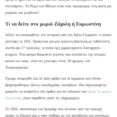
συνεπάρουν. Το Ρέμα των Μύλων είναι ένας προορισμός στη φύση για
μικρούς και μεγάλους!
Τι να δείτε στο χωριό Ζάχολη ή Ευρωστίνη
Αξίζει να επισκεφθείτε τον ιστορικό ναό του Αγίου Γεωργίου, ο οποίος
χτίστηκε το 1811. Πρόκειται για μία τρίκλιτη βασιλική με λιθόκτιστη
σκεπή και 17 τρούλους, η οποία έχει χαρακτηριστεί διατηρητέο
μνημείο. Ένα ακόμα θαυμαστό γεγονός που συνοδεύει την ιστορία
αυτού του ναού, είναι ότι χτίστηκε εντός 39 ημερών, επί
Τουρκοκρατίας.
Έχουμε αναφερθεί και σε άλλο άρθρο για τα φιρμάνια που έδιναν
βραχυπρόθεσμες άδειες οικοδόμησης εκκλησιών. Πιο συγκεκρυμένα,
μπορείτε να ανατρέξετε στο άρθρο για τον ιστορικό ναό
Αγίου Γεωργίου
Στεμνίτσας
, όπου παραθέτω αυτές τις πληροφορίες.
To 1826, απόσπασμα του Ιμπραήμ που πενούσε από την περιοχή
έκαψε τη Ζάχολη και ο ναός σώθηκε με την αυτοθυσία των κατοίκων.