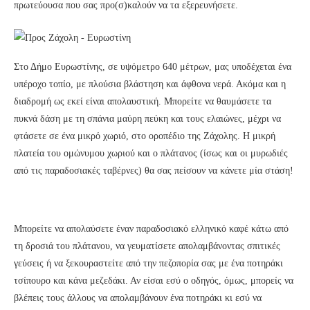
πρωτεύουσα που σας προ(σ)καλούν να τα εξερευνήσετε.
Στο Δήμο Ευρωστίνης, σε υψόμετρο 640 μέτρων, μας υποδέχεται ένα
υπέροχο τοπίο, με πλούσια βλάστηση και άφθονα νερά. Ακόμα και η
διαδρομή ως εκεί είναι απολαυστική. Μπορείτε να θαυμάσετε τα
πυκνά δάση με τη σπάνια μαύρη πεύκη και τους ελαιώνες, μέχρι να
φτάσετε σε ένα μικρό χωριό, στο οροπέδιο της Ζάχολης. Η μικρή
πλατεία του ομώνυμου χωριού και ο πλάτανος (ίσως και οι μυρωδιές
από τις παραδοσιακές ταβέρνες) θα σας πείσουν να κάνετε μία στάση!
Μπορείτε να απολαύσετε έναν παραδοσιακό ελληνικό καφέ κάτω από
τη δροσιά του πλάτανου, να γευματίσετε απολαμβάνοντας σπιτικές
γεύσεις ή να ξεκουραστείτε από την πεζοπορία σας με ένα ποτηράκι
τσίπουρο και κάνα μεζεδάκι. Αν είσαι εσύ ο οδηγός, όμως, μπορείς να
βλέπεις τους άλλους να απολαμβάνουν ένα ποτηράκι κι εσύ να