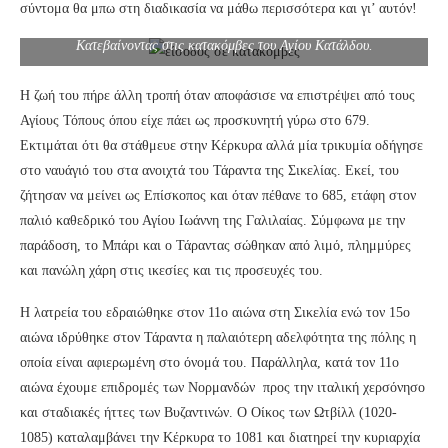
σύντομα θα μπω στη διαδικασία να μάθω περισσότερα και γι’ αυτόν!
Κατεβαίνοντας στις κατακόμβες του Αγίου Κατάλδου.
Η ζωή του πήρε άλλη τροπή όταν αποφάσισε να επιστρέψει από τους
Αγίους Τόπους όπου είχε πάει ως προσκυνητή γύρω στο 679.
Εκτιμάται ότι θα στάθμευε στην Κέρκυρα αλλά μία τρικυμία οδήγησε
στο ναυάγιό του στα ανοιχτά του Τάραντα της Σικελίας. Εκεί, του
ζήτησαν να μείνει ως Επίσκοπος και όταν πέθανε το 685, ετάφη στον
παλιό καθεδρικό του Αγίου Ιωάννη της Γαλιλαίας. Σύμφωνα με την
παράδοση, το Μπάρι και ο Τάραντας σώθηκαν από λιμό, πλημμύρες
και πανώλη χάρη στις ικεσίες και τις προσευχές του.
Η λατρεία του εδραιώθηκε στον 11ο αιώνα στη Σικελία ενώ τον 15ο
αιώνα ιδρύθηκε στον Τάραντα η παλαιότερη αδελφότητα της πόλης η
οποία είναι αφιερωμένη στο όνομά του. Παράλληλα, κατά τον 11ο
αιώνα έχουμε επιδρομές των Νορμανδών προς την ιταλική χερσόνησο
και σταδιακές ήττες των Βυζαντινών. Ο Οίκος των Ωτβίλλ (1020-
1085) καταλαμβάνει την Κέρκυρα το 1081 και διατηρεί την κυριαρχία