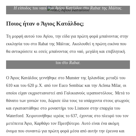
Η είσοδος του ναού του Αγίου Κατάλδου στο Rabat της Μάλτας.
Ποιος ήταν ο Άγιος Κατάλδος;
Τη μορφή αυτού του Αγίου, την είδα για πρώτη φορά μπαίνοντας στην
εκκλησία του στο Rabat της Μάλτας. Ακολουθεί η πρώτη εικόνα που
θα αντικρύσετε κι εσείς μπαίνοντας στο ναό, μεγάλη και επιβλητική.
Η εικόνα του Αγίου Κατάλδου στο εσωτερικό της μικρής εκκλησίας
του στο Rabat.
Ο Άγιος Κατάλδος γεννήθηκε στο Munster της Ιρλανδίας μεταξύ του
610 και του 620 μ.Χ. από τον Euco Sembiac και την Aclena Milar, οι
οποίοι είχαν εκχριστιανιστεί από Γαλικιανούς ιεραποστόλους. Μετά το
θάνατο των γονιών του, δώρισε όλα τους τα υπάρχοντα στους φτωχούς
και εγκαταστάθηκε στο μοναστήρι του Lismore στην επαρχία του
Waterford. Χειροτονήθηκε ιερέας το 637, έχοντας στο πλευρό του τον
μετέπειτα Άγιο, Καρθάγο τον Πρεσβύτερο. Αυτό είναι ένα ακόμη
όνομα που συναντώ για πρώτη φορά μέσα από αυτήν την έρευνα και