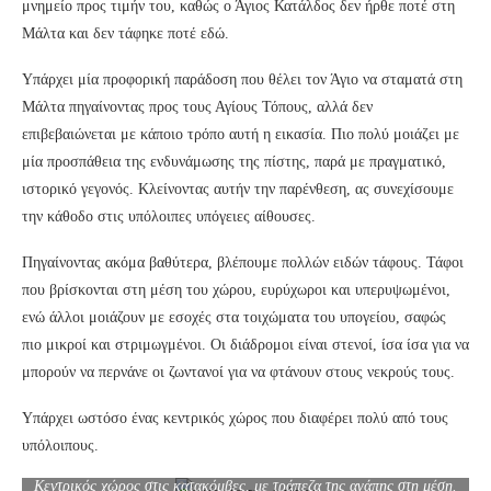
μνημείο προς τιμήν του, καθώς ο Άγιος Κατάλδος δεν ήρθε ποτέ στη
Μάλτα και δεν τάφηκε ποτέ εδώ.
Υπάρχει μία προφορική παράδοση που θέλει τον Άγιο να σταματά στη
Μάλτα πηγαίνοντας προς τους Αγίους Τόπους, αλλά δεν
επιβεβαιώνεται με κάποιο τρόπο αυτή η εικασία. Πιο πολύ μοιάζει με
μία προσπάθεια της ενδυνάμωσης της πίστης, παρά με πραγματικό,
ιστορικό γεγονός. Κλείνοντας αυτήν την παρένθεση, ας συνεχίσουμε
την κάθοδο στις υπόλοιπες υπόγειες αίθουσες.
Πηγαίνοντας ακόμα βαθύτερα, βλέπουμε πολλών ειδών τάφους. Τάφοι
που βρίσκονται στη μέση του χώρου, ευρύχωροι και υπερυψωμένοι,
ενώ άλλοι μοιάζουν με εσοχές στα τοιχώματα του υπογείου, σαφώς
πιο μικροί και στριμωγμένοι. Οι διάδρομοι είναι στενοί, ίσα ίσα για να
μπορούν να περνάνε οι ζωντανοί για να φτάνουν στους νεκρούς τους.
Υπάρχει ωστόσο ένας κεντρικός χώρος που διαφέρει πολύ από τους
υπόλοιπους.
Κεντρικός χώρος στις κατακόμβες, με τράπεζα της αγάπης στη μέση.