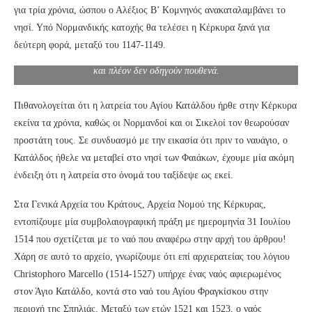
για τρία χρόνια, ώσπου ο Αλέξιος Β’ Κομνηνός ανακαταλαμβάνει το
νησί. Υπό Νορμανδικής κατοχής θα τελέσει η Κέρκυρα ξανά για
δεύτερη φορά, μεταξύ του 1147-1149.
Υπάρχουν τμήματα στις κατακόμβες που έχουν υποστεί κατάρρευση
και πλέον δεν οδηγούν πουθενά.
Πιθανολογείται ότι η λατρεία του Αγίου Κατάλδου ήρθε στην Κέρκυρα
εκείνα τα χρόνια, καθώς οι Νορμανδοί και οι Σικελοί τον θεωρούσαν
προστάτη τους. Σε συνδυασμό με την εικασία ότι πριν το ναυάγιο, ο
Κατάλδος ήθελε να μεταβεί στο νησί των Φαιάκων, έχουμε μία ακόμη
ένδειξη ότι η λατρεία στο όνομά του ταξίδεψε ως εκεί.
Στα Γενικά Αρχεία του Κράτους, Αρχεία Νομού της Κέρκυρας,
εντοπίζουμε μία συμβολαιογραφική πράξη με ημερομηνία 31 Ιουλίου
1514 που σχετίζεται με το ναό που αναφέρω στην αρχή του άρθρου!
Χάρη σε αυτό το αρχείο, γνωρίζουμε ότι επί αρχιερατείας του λόγιου
Christophorο Marcello (1514-1527) υπήρχε ένας ναός αφιερωμένος
στον Άγιο Κατάλδο, κοντά στο ναό του Αγίου Φραγκίσκου στην
περιοχή της Σπηλιάς. Μεταξύ των ετών 1521 και 1523, ο ναός