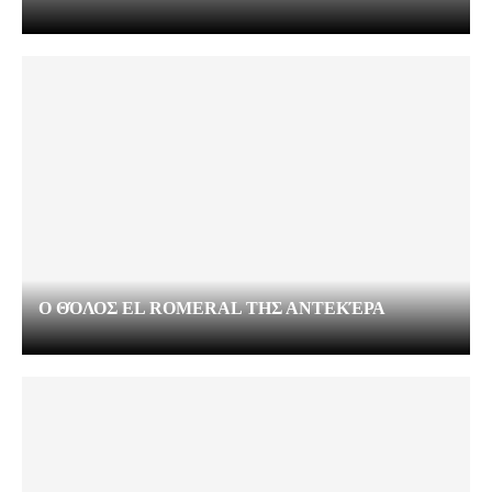
Ο ΘΌΛΟΣ EL ROMERAL ΤΗΣ ΑΝΤΕΚΈΡΑ