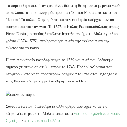
Το παρεκκλήσι που ήταν χτισμένο εδώ, στη θέση του σημερινού ναού,
αποτελούσε σημείο αναφοράς προς τα τέλη του Μεσαίωνα, κατά τον
16ο και 17ο αιώνα. Στην κρύπτη και την εκκλησία υπήρχαν παντού
αφιερώματα για τον Άγιο. Το 1575, ο Ιταλός Ρωμαιοκαθολικός ιερέας
Pietro Dusina, ο οποίος διετέλεσε Ιεροεξεταστής στη Μάλτα για δύο
χρόνια (1574-1575), αποϊεροποίησε αυτήν την εκκλησία και την
έκλεισε για το κοινό.
Η παλιά εκκλησία κατεδαφίστηκε το 1739 και αυτή που βλέπουμε
σήμερα χτίστηκε σε στυλ μπαρόκ το 1745. Πολλοί άνθρωποι που
υποφέρουν από κήλη προσφέρουν ασημένια τάματα στον Άγιο για να
τους θεραπεύσει με τη μεσολάβησή του στο Θεό.
Σύντομα θα είναι διαθέσιμα κι άλλα άρθρα μου σχετικά με τις
εξερευνήσεις μου στη Μάλτα, όπως αυτό
για τους μεγαλιθικούς ναούς
Ggantija.
και
την υπόγεια Βαλέτα.